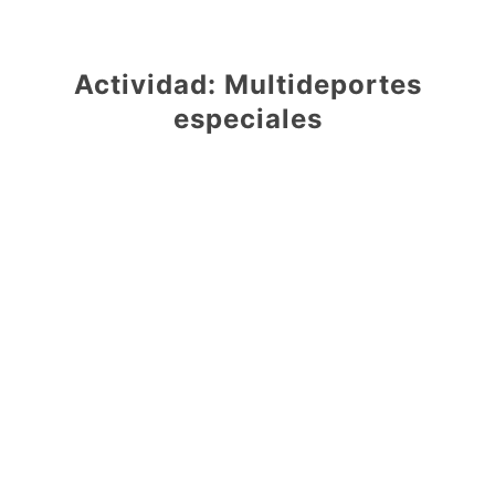
Actividad: Multideportes
especiales
Una de las actividades que realizaremos será la de
Multideportes especiales
. Que consta de una serie
de juegos y competiciones, pero en este caso muy
especiales y súper divertidos.
Apoyados por una serie de
hinchables deportivos
,
realizaremos unas miniolimpiadas donde poder
demostrar las habilidades de cada uno. Por eso los
juegos son tan variados entre sí, para que cada uno
pueda expresarse en la disciplina que mejor se le dé.