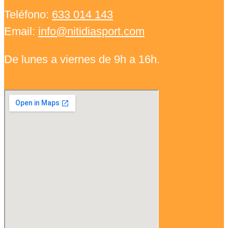
Teléfono:
633 014 143
Email:
info@nitidiasport.com
De lunes a viernes de 9h a 16h.